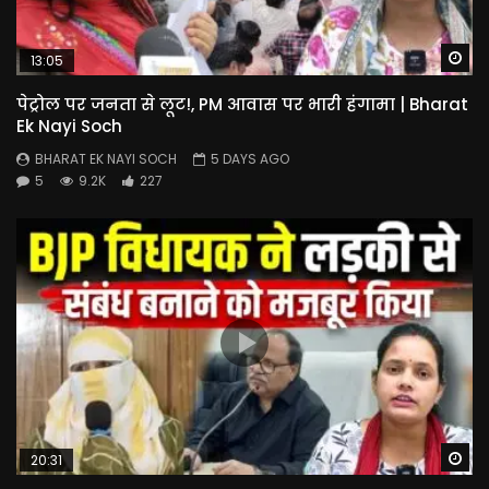
Wa
13:05
पेट्रोल पर जनता से लूट!, PM आवास पर भारी हंगामा | Bharat
Ek Nayi Soch
BHARAT EK NAYI SOCH
5 DAYS AGO
5
9.2K
227
Wa
20:31