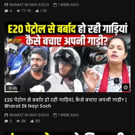
BHARAT EK NAYI SOCH
1 WEEK AGO
4
77.7K
1.7K
Wa
12:45
E20 पेट्रोल से बर्बाद हो रही गाड़ियां, कैसे बचाए अपनी गाड़ी? |
Bharat Ek Nayi Soch
BHARAT EK NAYI SOCH
1 WEEK AGO
3
8K
161