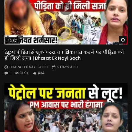
Wa
16:37
रे@प पीड़िता से थूक चटवाया! शिकायत करने पर पीड़िता को
ही मिली सजा | Bharat Ek Nayi Soch
BHARAT EK NAYI SOCH
5 DAYS AGO
1
13.9K
434