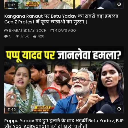
Wa
11:37
Kangana Ranaut पर Betu Yadav का सबसे बड़ा हमला!
Gen Z Protest में फूटा छात्राओं का गुस्सा |
BHARAT EK NAYI SOCH
4 DAYS AGO
5
17.5K
420
Wa
11:49
Pappu Yadav पर हुए हमले के बाद भड़कीं Betu Yadav, BJP
और Yogi Adityanath को दी खुली चुनौती!