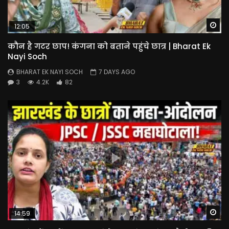
Wa
12:05
कौन है गटर छाप! कंगना को बताने पहुंचे छात्र | Bharat Ek
Nayi Soch
BHARAT EK NAYI SOCH
7 DAYS AGO
3
4.2K
82
Wa
14:59