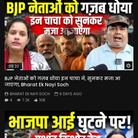
Wa
09:20
BJP नेताओं को गज़ब धोया इन चाचा ने, सुनकर मजा आ
जाएगा, Bharat Ek Nayi Soch
BHARAT EK NAYI SOCH
6 DAYS AGO
4
7.2K
108