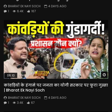
BHARAT EK NAYI SOCH
4 DAYS AGO
1
6.4K
167
Wa
06:10
कांवड़ियों के हंगामे पर जनता का योगी सरकार पर फूटा गुस्सा
| Bharat Ek Nayi Soch
BHARAT EK NAYI SOCH
4 DAYS AGO
1
3.4K
67