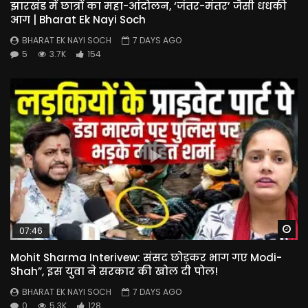
झारखंड में छात्रों का महा-आंदोलन, ‘जंतर-मंतर’ जैसी धधकी
आग | Bharat Ek Nayi Soch
BHARAT EK NAYI SOCH
7 DAYS AGO
5
3.7K
154
Wa
07:46
Mohit Sharma Interivew: संसद छोड़कर भाग गए Modi-
Shah”, इस युवा ने सरकार की खोल दी पोल!
BHARAT EK NAYI SOCH
7 DAYS AGO
0
5.3K
128