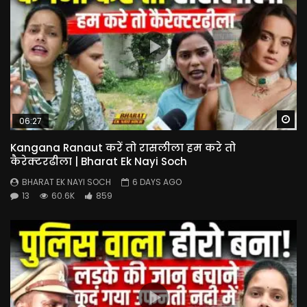
Wa
06:27
Kangana Ranaut करें तो रासलीला हम करे तो
कैरेक्टरढीला | Bharat Ek Nayi Soch
BHARAT EK NAYI SOCH
6 DAYS AGO
13
60.6K
859