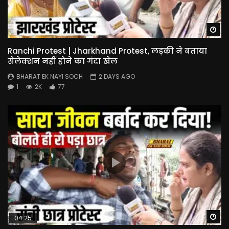
Wa
Ranchi Protest | Jharkhand Protest, लड़की ने बताया
सेलेक्शन नहीं होने का गंदा खेल
BHARAT EK NAYI SOCH
2 DAYS AGO
1
2K
77
Wa
04:25