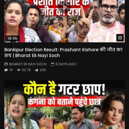
Wa
16:45
Bankipur Election Result: Prashant Kishore की जीत का
सच | Bharat Ek Nayi Soch
BHARAT EK NAYI SOCH
6 DAYS AGO
14
32.7K
243