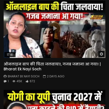
Wa
17:41
ऑनलाइन बाप की चिता जलवाया!, गजब जमाना आ गया! |
Bharat Ek Nayi Soch
BHARAT EK NAYI SOCH
2 DAYS AGO
1
45K
672