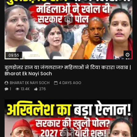
Wa
09:55
बुलडोज़र राज या जंगलराज? महिलाओं ने दिया करारा जवाब |
Bharat Ek Nayi Soch
BHARAT EK NAYI SOCH
4 DAYS AGO
1
13.4K
276