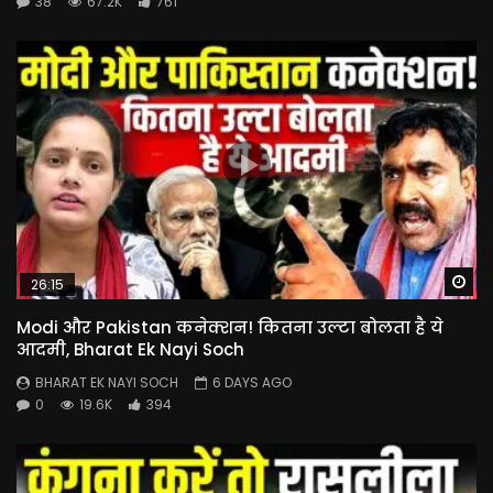
38
67.2K
761
Wa
26:15
Modi और Pakistan कनेक्शन! कितना उल्टा बोलता है ये
आदमी, Bharat Ek Nayi Soch
BHARAT EK NAYI SOCH
6 DAYS AGO
0
19.6K
394