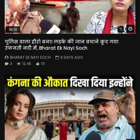
Wa
16:10
पुलिस वाला हीरो बना! लड़के की जान बचाने कूद गया
उफनती नदी में, Bharat Ek Nayi Soch
BHARAT EK NAYI SOCH
6 DAYS AGO
3
12.4K
111