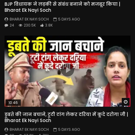
BJP विधायक ने लड़की से संबंध बनाने को मजबूर किया |
Bharat Ek Nayi Soch
BHARAT EK NAYI SOCH
5 DAYS AGO
24
230.5K
3.8K
Wa
10:46
डूबते की जान बचाने, टूटी टांग लेकर दरिया में कूदे दरोगा जी |
Bharat Ek Nayi Soch
BHARAT EK NAYI SOCH
5 DAYS AGO