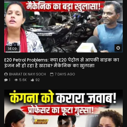
Wa
14:09
E20 Petrol Problems: क्या E20 पेट्रोल से आपकी बाइक का
इंजन भी हो रहा है खराब? मैकेनिक का खुलासा
BHARAT EK NAYI SOCH
7 DAYS AGO
1
5.6K
92