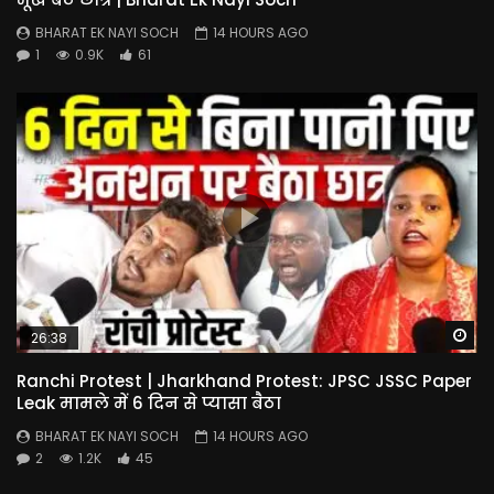
BHARAT EK NAYI SOCH
14 HOURS AGO
1
0.9K
61
Wa
26:38
Ranchi Protest | Jharkhand Protest: JPSC JSSC Paper
Leak मामले में 6 दिन से प्यासा बैठा
BHARAT EK NAYI SOCH
14 HOURS AGO
2
1.2K
45