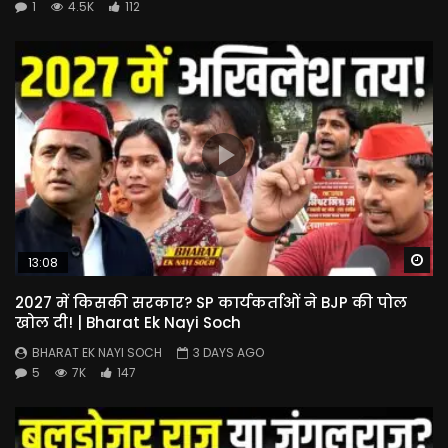
1
4.5K
112
Wa
13:08
2027 में किसकी सरकार? SP कार्यकर्ताओं ने BJP की पोल
खोल दी! | Bharat Ek Nayi Soch
BHARAT EK NAYI SOCH
3 DAYS AGO
5
7K
147