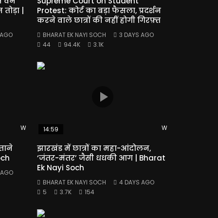
स वैन
Supreme Court on Student
न तोड़ा |
Protest: कोर्ट का बड़ा फैसला, प्रदर्शन
करने वाले छात्रों की नहीं होगी गिरफ़्त
 AGO
BHARAT EK NAYI SOCH
3 DAYS AGO
44
94.4K
3.1K
Watch Later
Watch Later
14:59
ताने
झारखंड में छात्रों का महा-आंदोलन,
och
‘जंतर-मंतर’ जैसी धधकी आग | Bharat
Ek Nayi Soch
 AGO
BHARAT EK NAYI SOCH
4 DAYS AGO
5
3.7K
154