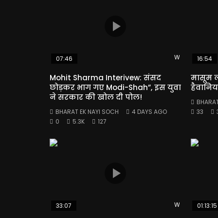
Watch Later
07:46
16:54
Mohit Sharma Interivew: संसद
मासूम ल
छोड़कर भाग गए Modi-Shah”, इस युवा
हैवानिय
ने सरकार की खोल दी पोल!
BHARAT
BHARAT EK NAYI SOCH
4 DAYS AGO
33
0
5.3K
127
Watch Later
33:07
01:13:15