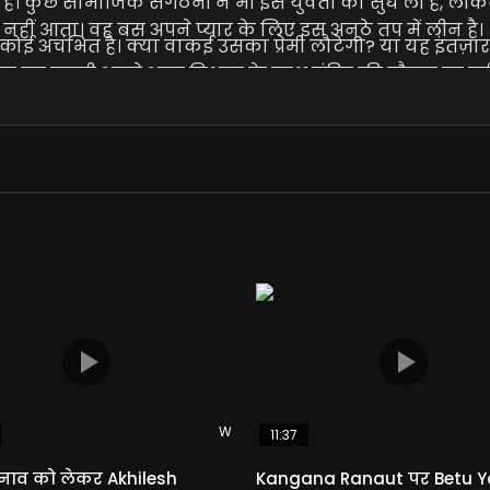
गया है। कुछ सामाजिक संगठनों ने भी इस युवती की सुध ली है, 
नहीं आता। वह बस अपने प्यार के लिए इस अनूठे तप में लीन है।
र कोई अचंभित है। क्या वाकई उसका प्रेमी लौटेगा? या यह इंतज़
यह युवती अपने अटूट विश्वास के साथ मंदिर की चौखट पर डटी 
Watch Later
11:37
ुनाव को लेकर Akhilesh
Kangana Ranaut पर Betu 