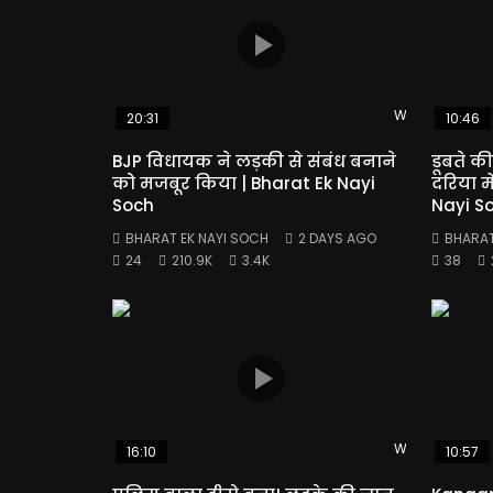
Watch Later
20:31
10:46
BJP विधायक ने लड़की से संबंध बनाने
डूबते क
को मजबूर किया | Bharat Ek Nayi
दरिया मे
Soch
Nayi S
BHARAT EK NAYI SOCH
2 DAYS AGO
BHARAT
24
210.9K
3.4K
38
Watch Later
16:10
10:57