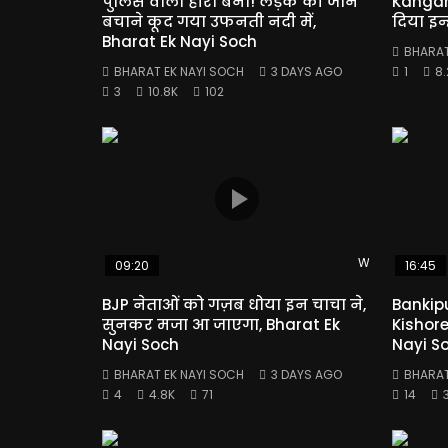
पुलिस वाला हीरो बना! लड़के की जान
Kangan
बचाने कूद गया उफनती नदी में,
दिया इन
Bharat Ek Nayi Soch
BHARAT
BHARAT EK NAYI SOCH
3 DAYS AGO
1
8.
3
10.8K
102
Watch Later
09:20
16:45
BJP नेताओं को गज़ब धोया इन चाचा ने,
Bankipu
सुनकर मजा आ जाएगा, Bharat Ek
Kishore
Nayi Soch
Nayi S
BHARAT EK NAYI SOCH
3 DAYS AGO
BHARAT
4
4.8K
71
14