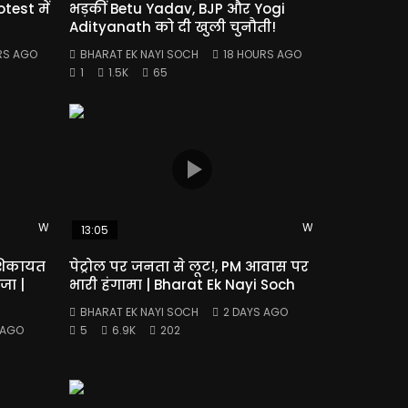
test में
भड़कीं Betu Yadav, BJP और Yogi
Adityanath को दी खुली चुनौती!
RS AGO
BHARAT EK NAYI SOCH
18 HOURS AGO
1
1.5K
65
Watch Later
Watch Later
13:05
 शिकायत
पेट्रोल पर जनता से लूट!, PM आवास पर
जा |
भारी हंगामा | Bharat Ek Nayi Soch
BHARAT EK NAYI SOCH
2 DAYS AGO
 AGO
5
6.9K
202