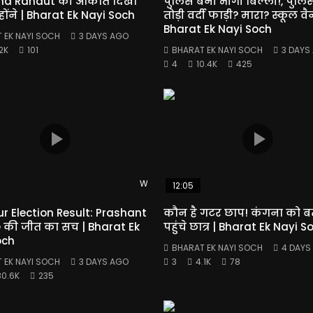
a Ranaut की औकात दिखा
पुलिस बनी भीगी बिल्ली!, पुलि
्होंने | Bharat Ek Nayi Soch
तोड़ी वर्दी फाड़ी? मारा? स्कूल वै
Bharat Ek Nayi Soch
 EK NAYI SOCH
3 DAYS AGO
2K
101
BHARAT EK NAYI SOCH
3 DAYS
4
10.4K
425
Watch Later
12:05
r Election Result: Prashant
कौन है गटर छाप! कंगना को ब
 की जीत का सच | Bharat Ek
पहुंचे छात्र | Bharat Ek Nayi S
och
BHARAT EK NAYI SOCH
4 DAYS
 EK NAYI SOCH
3 DAYS AGO
3
4.1K
78
30.6K
235