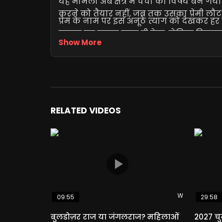
यह मामला अब क्षेत्र में चर्चा का विषय बन 
करने को तैयार नहीं, जब तक उसका प्रेमी लौट 
प्रेम के नाम पर इस अनूठे त्याग को देखकर ह
सवाल का जवाब वक़्त ही देगा, लेकिन फिलहाल 
Show More
RELATED VIDEOS
Watch Later
09:55
29:58
बुलडोज़र राज या जंगलराज? महिलाओं
2027 च