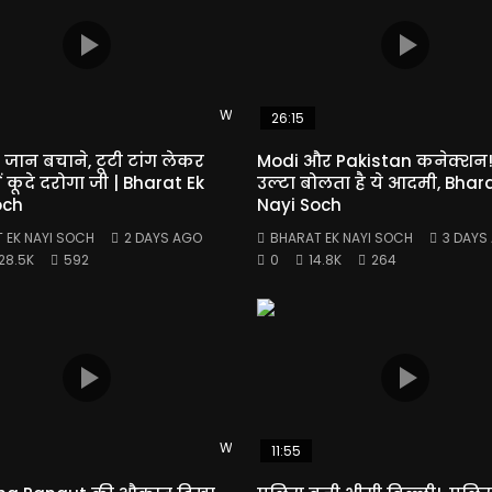
Watch Later
26:15
ी जान बचाने, टूटी टांग लेकर
Modi और Pakistan कनेक्शन
ं कूदे दरोगा जी | Bharat Ek
उल्टा बोलता है ये आदमी, Bhar
och
Nayi Soch
 EK NAYI SOCH
2 DAYS AGO
BHARAT EK NAYI SOCH
3 DAYS
28.5K
592
0
14.8K
264
Watch Later
11:55